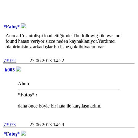
*Fatoş*
Auocad 'e autolispi load ettiğimde The followig file was not
found hatası veriyor sizce neden kaynaklanıyor.Yardımcı
olabirimisiniz arkadaşlar bu lispe çok ihtiyacım var.
73972
27.06.2013 14:22
k005
Alıntı
*Fatoş* :
daha önce böyle bir hata ile karşılaşmadım..
73973
27.06.2013 14:29
*Fatoş*