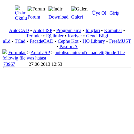
Üye Ol
|
Giriş
Forum
Download
Galeri
AutoCAD
•
AutoLISP
•
Programlama
•
İpuçları
•
Komutlar
•
Terimler
•
Eğitimler
•
Kariyer
•
Genel Bilgi
aLd
•
TCad
•
FacadeCAD
•
Cephe Kot
•
HQ Library
•
FreeMUST
•
Pasdoc.A
Forumlar
>
AutoLISP
>
autolisp autocad'e load ettiğimde The
followig file was hatası
73967
27.06.2013 12:53