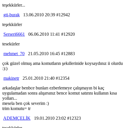
teşekkürler...
gti-burak
13.06.2010 20:39 #12942
teşekkürler
Serseri6661
06.06.2010 11:41 #12920
tesekürler
mehmet_70
21.05.2010 16:45 #12883
çok güzel olmuş ama komutların şekıllerinide koysaydınız ii olurdu
:):)
makinetr
25.01.2010 21:40 #12354
arkadaşlar benbce bunları ezberlemeye çalışmayın bi kaç
uygulamadan sonra alışırsınız bence komut satırını kullanın kısa
yolları...
mesela ben çok severim :)
trim komutu= tr
ADEMÇELİK
19.01.2010 23:02 #12323
teşekkürler