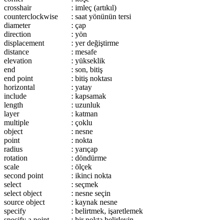
crosshair
: imleç (artıkıl)
counterclockwise
: saat yönünün tersi
diameter
: çap
direction
: yön
displacement
: yer değiştirme
distance
: mesafe
elevation
: yükseklik
end
: son, bitiş
end point
: bitiş noktası
horizontal
: yatay
include
: kapsamak
length
: uzunluk
layer
: katman
multiple
: çoklu
object
: nesne
point
: nokta
radius
: yarıçap
rotation
: döndürme
scale
: ölçek
second point
: ikinci nokta
select
: seçmek
select object
: nesne seçin
source object
: kaynak nesne
specify
: belirtmek, işaretlemek
specify a point
: bir nokta belirleyin