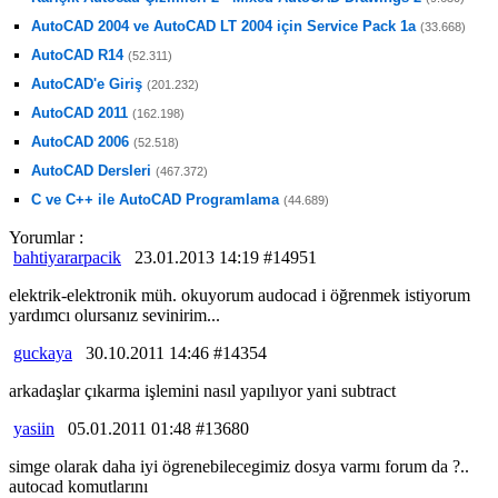
AutoCAD 2004 ve AutoCAD LT 2004 için Service Pack 1a
(33.668)
AutoCAD R14
(52.311)
AutoCAD'e Giriş
(201.232)
AutoCAD 2011
(162.198)
AutoCAD 2006
(52.518)
AutoCAD Dersleri
(467.372)
C ve C++ ile AutoCAD Programlama
(44.689)
Yorumlar :
bahtiyararpacik
23.01.2013 14:19 #14951
elektrik-elektronik müh. okuyorum audocad i öğrenmek istiyorum
yardımcı olursanız sevinirim...
guckaya
30.10.2011 14:46 #14354
arkadaşlar çıkarma işlemini nasıl yapılıyor yani subtract
yasiin
05.01.2011 01:48 #13680
simge olarak daha iyi ögrenebilecegimiz dosya varmı forum da ?..
autocad komutlarını