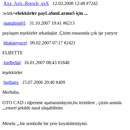
Xxx_As!c..Rocq3r_xxX
12.02.2008 12:48 #7242
:wink
+e$ekkürler payLa$ımLarınısS için ...
martahsin01
31.10.2007 19:41 #6213
paylaşım teşekürler arkadaşlar .Çizim esnasında çok işe yarıyor
hhakanyucel
09.02.2007 07:17 #2421
ELBETTE
lordbelial
16.01.2007 08:43 #1848
teşekkürler
burhanx
15.07.2006 20:40 #409
Merhaba.
OTO CAD i öğrenme aşamasındayım,bu terimlere , çizim anında
,,,enseri şekilde nasıl ulaşabilirim.
Mesela ,,,bir sembolle bir yere koyabilirmiyim.