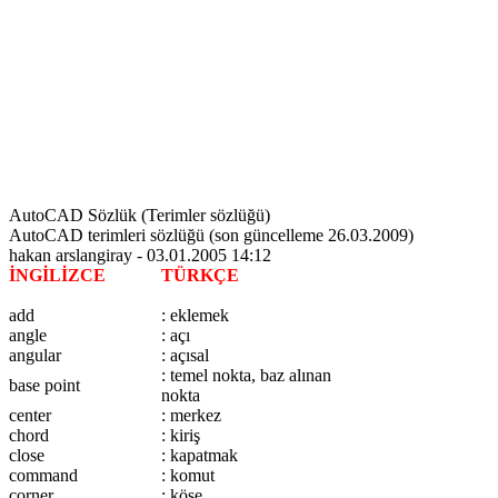
AutoCAD Sözlük (Terimler sözlüğü)
AutoCAD terimleri sözlüğü (son güncelleme 26.03.2009)
hakan arslangiray - 03.01.2005 14:12
İNGİLİZCE
TÜRKÇE
add
: eklemek
angle
: açı
angular
: açısal
: temel nokta, baz alınan
base point
nokta
center
: merkez
chord
: kiriş
close
: kapatmak
command
: komut
corner
: köşe