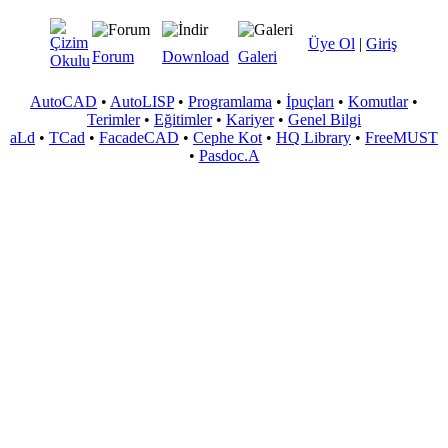
Üye Ol
|
Giriş
Forum
Download
Galeri
AutoCAD
•
AutoLISP
•
Programlama
•
İpuçları
•
Komutlar
•
Terimler
•
Eğitimler
•
Kariyer
•
Genel Bilgi
aLd
•
TCad
•
FacadeCAD
•
Cephe Kot
•
HQ Library
•
FreeMUST
•
Pasdoc.A