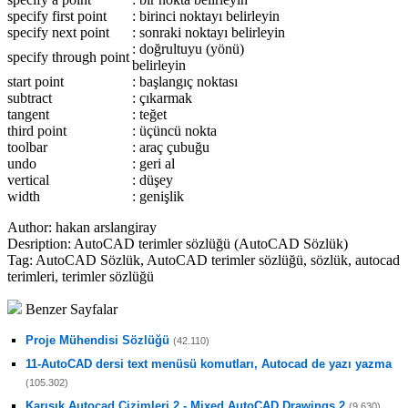
specify first point
: birinci noktayı belirleyin
specify next point
: sonraki noktayı belirleyin
: doğrultuyu (yönü)
specify through point
belirleyin
start point
: başlangıç noktası
subtract
: çıkarmak
tangent
: teğet
third point
: üçüncü nokta
toolbar
: araç çubuğu
undo
: geri al
vertical
: düşey
width
: genişlik
Author:
hakan arslangiray
Desription:
AutoCAD terimler sözlüğü (AutoCAD Sözlük)
Tag:
AutoCAD Sözlük, AutoCAD terimler sözlüğü, sözlük, autocad
terimleri, terimler sözlüğü
Benzer Sayfalar
Proje Mühendisi Sözlüğü
(42.110)
11-AutoCAD dersi text menüsü komutları, Autocad de yazı yazma
(105.302)
Karışık Autocad Çizimleri 2 - Mixed AutoCAD Drawings 2
(9.630)